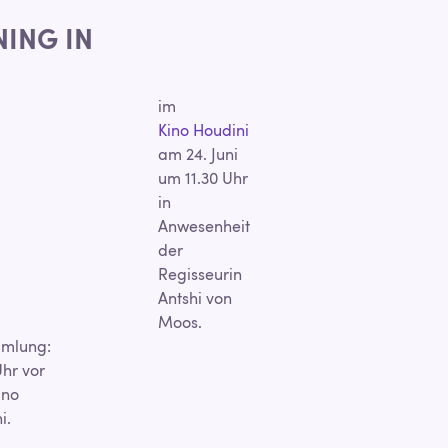
NING IN
im
Kino Houdini
am 24. Juni
um 11.30 Uhr
in
Anwesenheit
der
Regisseurin
Antshi von
Moos.
mlung:
Uhr vor
ino
i.