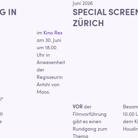
Juni 2026
G IN
SPECIAL SCREE
ZÜRICH
im
Kino Rex
am 30. Juni
um 18.00
Uhr in
Anwesenheit
der
Regisseurin
Antshi von
Moos.
l"
VOR
der
Besam
lt
Filmvorführung
10.00 
e
gibt es einen
dem K
Rundgang zum
Houdin
Thema