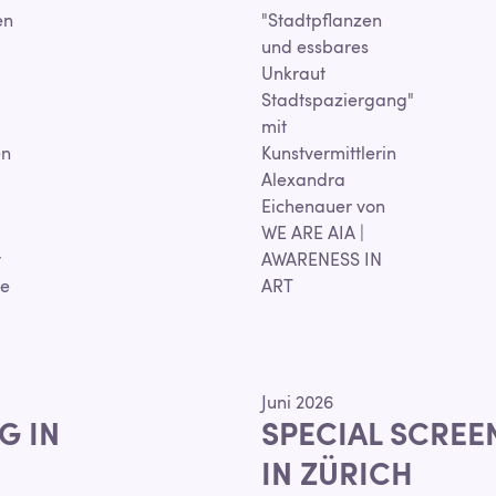
en
"Stadtpflanzen
und essbares
Unkraut
Stadtspaziergang"
mit
en
Kunstvermittlerin
Alexandra
Eichenauer von
WE ARE AIA |
t
AWARENESS IN
re
ART
Juni 2026
G IN
SPECIAL SCREE
IN ZÜRICH